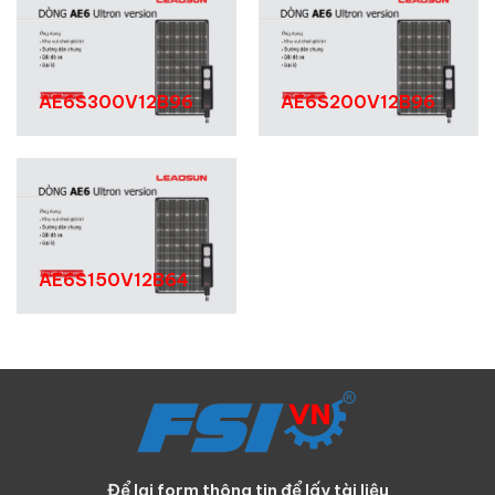
AE6S300V12B96
AE6S200V12B96
AE6S150V12B64
Để lại form thông tin để lấy tài liệu