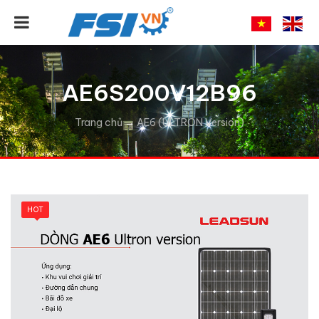
AE6S200V12B96
Trang chủ
→
AE6 (ULTRON Version)
HOT