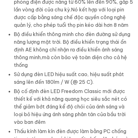
phóng điện được nâng từ 60% lên đến 90%, gấp 5
lần vòng đời của chu kỳ.Nó kết hợp với loại pin
được cấp bằng sáng chế độc quyền công nghệ
quản lý, cho phép tuổi thọ pin kéo dài hơn 8 năm
Bộ điều khiển thông minh cho đèn đường sử dụng
năng lượng mặt trời. Bộ điều khiển trạng thái ổn
định AE không chỉ nhận ra điều khiển ánh sáng
thông minh,mà còn bảo vệ toàn diện cho cả hệ
thống
Sử dụng đèn LED hiệu suất cao, hiệu suất phát
sáng lên đến 180lm / W (@ 25 C).
Bộ cố định đèn LED Freedom Classic mới được
thiết kế với khả năng quang học siêu sắc nét có
thể giảm bớt đáng kể độ chói của ánh sáng và
loại bỏ hiệu ứng ánh sáng phân tán của bầu trời
vào ban đêm
Thấu kính làm kín đèn được làm bằng PC chống